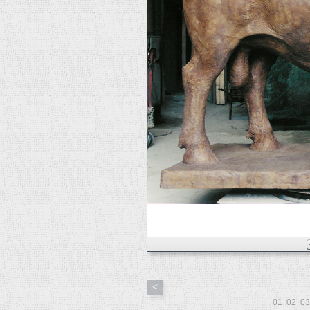
<
01
02
03