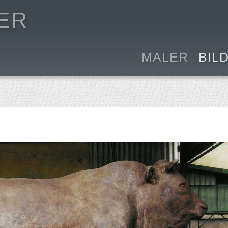
ER
MALER
BIL