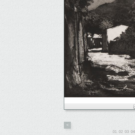
<
01
02
03
04