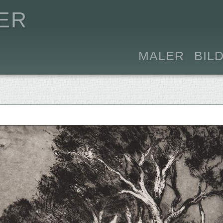
ER
MALER
BIL